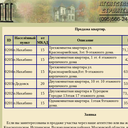
Продажа квартир.
Населённый
от
ID
Описание
пункт
МКАД
Трехкомнатна квартира.ул.
0206
п.Нахабино
15
71,
Красноармейская, 3эт. 9-этажного дома.
Двухкомнатная квартира, 1 эт. 4 этажного
0205
п.Нахабино
15
4
кирпичного дома
Трехкомнатна квартира.ул.
0204
п.Нахабино
15
Красноармейская,8эт. 9-этажного
63
кирпичного дома.
Двухкомнатная квартира, 10 эт. 10 этажного
0203
г.Дедовск
20
53
кирпичного дома
Двухкомнатная квартира в Турецком
0202
п.Нахабино
15
73,
Городке.13зтаж 17 этажного дома.
Однакомнатная квартира. 1этаж 9этажного
0201
п.Нахабино
15
35
дома.
Заявка
Если вы заинтересованы в продаже участка через наше агентство или вы ж
Красногорском, Истринском, Волоколамском районах Московской области, 