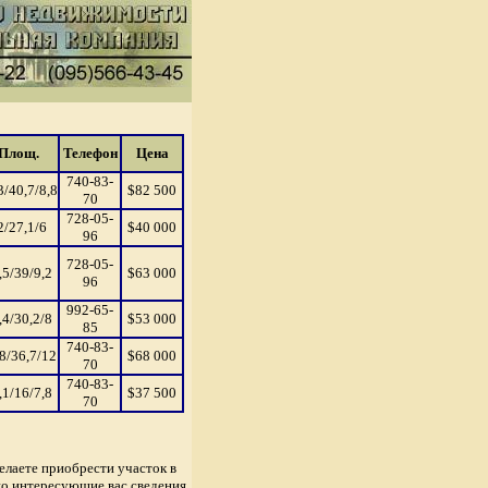
Площ.
Телефон
Цена
740-83-
3/40,7/8,8
$82 500
70
728-05-
2/27,1/6
$40 000
96
728-05-
,5/39/9,2
$63 000
96
992-65-
,4/30,2/8
$53 000
85
740-83-
8/36,7/12
$68 000
70
740-83-
,1/16/7,8
$37 500
70
елаете приобрести участок в
но интересующие вас сведения