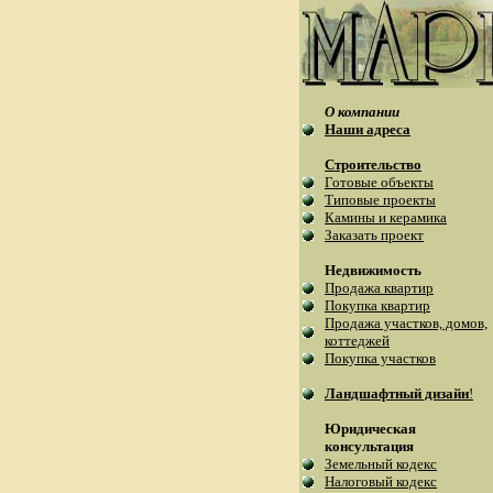
О компании
Наши адреса
Строительство
Готовые объекты
Типовые проекты
Камины и керамика
Заказать проект
Недвижимость
Продажа квартир
Покупка квартир
Продажа участков, домов,
коттеджей
Покупка участков
Ландшафтный дизайн
!
Юридическая
консультация
Земельный кодекс
Налоговый кодекс